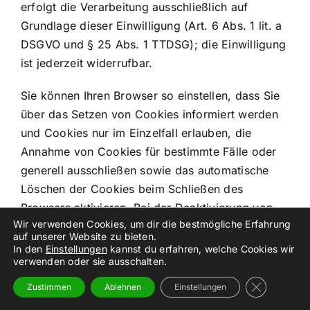
erfolgt die Verarbeitung ausschließlich auf
Grundlage dieser Einwilligung (Art. 6 Abs. 1 lit. a
DSGVO und § 25 Abs. 1 TTDSG); die Einwilligung
ist jederzeit widerrufbar.
Sie können Ihren Browser so einstellen, dass Sie
über das Setzen von Cookies informiert werden
und Cookies nur im Einzelfall erlauben, die
Annahme von Cookies für bestimmte Fälle oder
generell ausschließen sowie das automatische
Löschen der Cookies beim Schließen des
Browsers aktivieren. Bei der Deaktivierung von
Wir verwenden Cookies, um dir die bestmögliche Erfahrung
Cookies kann die Funktionalität dieser Website
auf unserer Website zu bieten.
eingeschränkt sein.
In den
Einstellungen
kannst du erfahren, welche Cookies wir
verwenden oder sie ausschalten.
Welche Cookies und Dienste auf dieser Website
GDPR Cooki
Zustimmen
Ablehnen
Einstellungen
eingesetzt werden, können Sie dieser