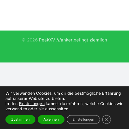
©
2026
PeakXV ///anker.gelingt.ziemlich
Instagram
Wir verwenden Cookies, um dir die bestmögliche Erfahrung
auf unserer Website zu bieten.
In den
Einstellungen
kannst du erfahren, welche Cookies wir
verwenden oder sie ausschalten.
GDPR Cooki
Zustimmen
Ablehnen
Einstellungen