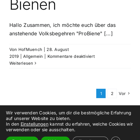
Bienen
Hallo Zusammen, ich möchte euch über das
anstehende Volksbegehren "ProBiene" [...]
Von
HofMuench
|
28. August
für
2019
|
Allgemein
|
Kommentare deaktiviert
Bienen
Weiterlesen
1
2
Vor
Wir verwenden Cookies, um dir die bestmögliche Erfahrung
auf unserer Website zu bieten.
In den
Einstellungen
kannst du erfahren, welche Cookies wir
©
2026
PeakXV ///anker.gelingt.ziemlich
verwenden oder sie ausschalten.
Instagram