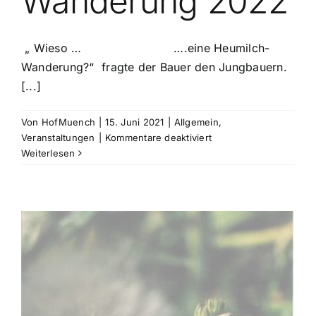
Wanderung 2022
„ Wieso … ….eine Heumilch-
Wanderung?“ fragte der Bauer den Jungbauern.
[...]
Von
HofMuench
|
15. Juni 2021
|
Allgemein
,
für
Veranstaltungen
|
Kommentare deaktiviert
Heumilch-
Weiterlesen
Wanderung
2022