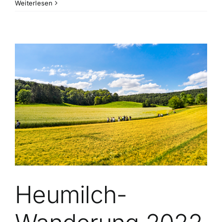
Heumilch
Weiterlesen
Automat
in
Gammertingen
Heumilch-