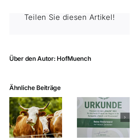
Automat
in
Teilen Sie diesen Artikel!
Gammertingen
Über den Autor:
HofMuench
Ähnliche Beiträge
Ausgezeichnete
Zwiefalter
wanderung
Rinderwurst
Vespermar