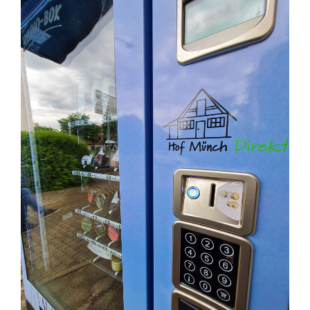
grösseres
Bild