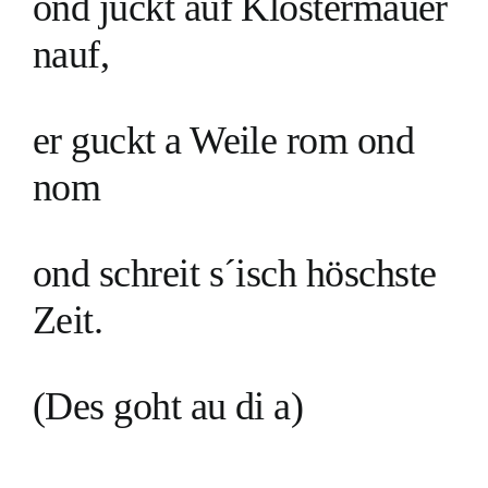
ond juckt auf Klostermauer
nauf,
er guckt a Weile rom ond
nom
ond schreit s´isch höschste
Zeit.
(Des goht au di a)