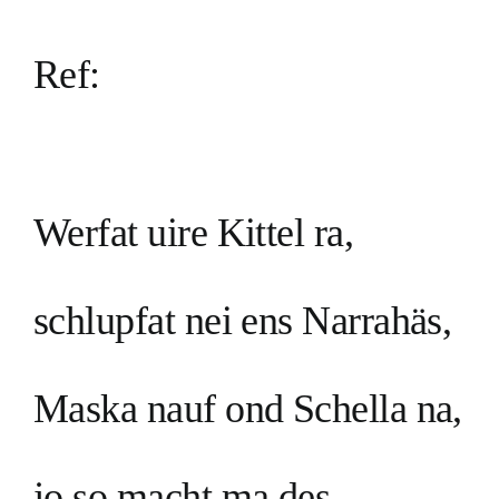
Ref:
Werfat uire Kittel ra,
schlupfat nei ens Narrahäs,
Maska nauf ond Schella na,
jo so macht ma des.