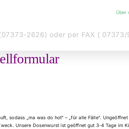
Über 
n (07373-2626) oder per FAX ( 07373/
ellformular
ft, sodass „ma was do hot“ – „für alle Fälle“. Ungeöffnet
 Zweck. Unsere Dosenwurst ist geöffnet gut 3-4 Tage im Kü