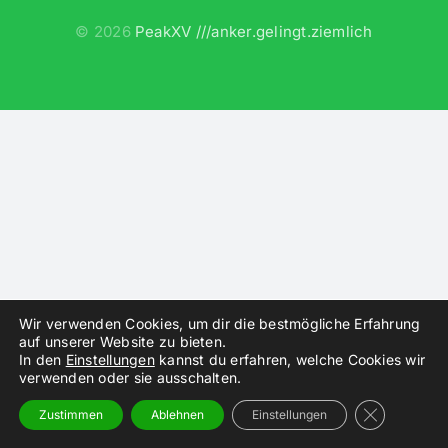
©
2026
PeakXV ///anker.gelingt.ziemlich
Instagram
Wir verwenden Cookies, um dir die bestmögliche Erfahrung
auf unserer Website zu bieten.
In den
Einstellungen
kannst du erfahren, welche Cookies wir
verwenden oder sie ausschalten.
GDPR Cooki
Zustimmen
Ablehnen
Einstellungen