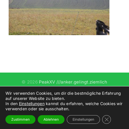
©
2026
PeakXV ///anker.gelingt.ziemlich
Wir verwenden Cookies, um dir die bestmögliche Erfahrung
Instagram
auf unserer Website zu bieten.
In den
Einstellungen
kannst du erfahren, welche Cookies wir
verwenden oder sie ausschalten.
GDPR Cooki
Zustimmen
Ablehnen
Einstellungen