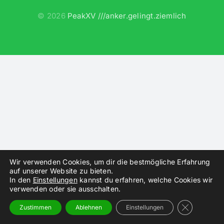
©
2026
PeakXV ///anker.gelingt.ziemlich
Instagram
Wir verwenden Cookies, um dir die bestmögliche Erfahrung
auf unserer Website zu bieten.
In den
Einstellungen
kannst du erfahren, welche Cookies wir
verwenden oder sie ausschalten.
GDPR Cooki
Zustimmen
Ablehnen
Einstellungen