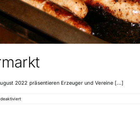
rmarkt
ugust 2022 präsentieren Erzeuger und Vereine [...]
für
eaktiviert
Zwiefalter
Vespermarkt