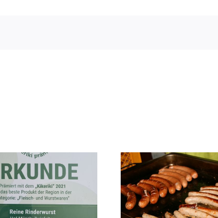
Zwiefalter
Heumilch 