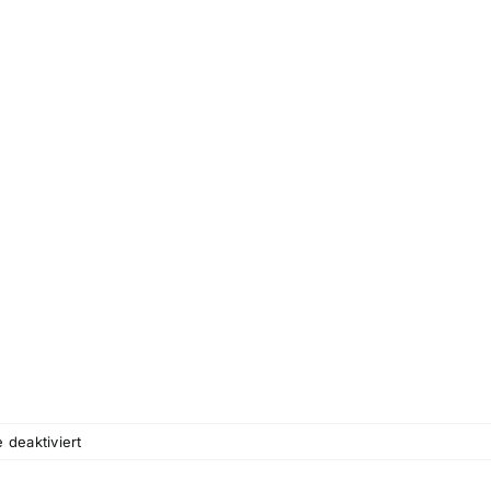
für
deaktiviert
Investition