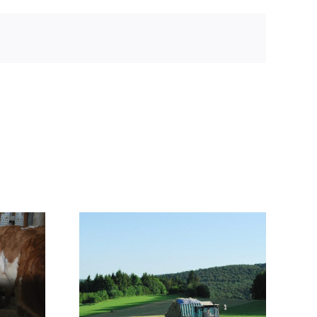
Heumilch Automat
nte
in Gammertingen