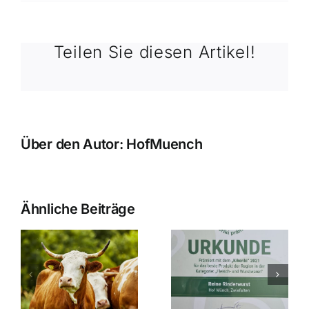
Weih4
Teilen Sie diesen Artikel!
Über den Autor:
HofMuench
Ähnliche Beiträge
Ausgezeichnete
Zwiefalter
wanderung
Rinderwurst
Vespermar