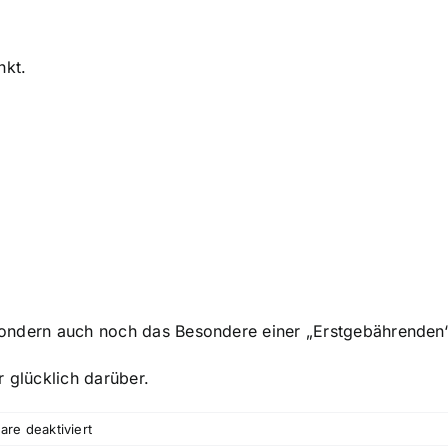
nkt.
, sondern auch noch das Besondere einer „Erstgebährenden
r glücklich darüber.
für
re deaktiviert