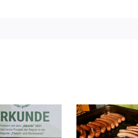
Zwilling
Kalbl
Zwiefalter
Heumilch 