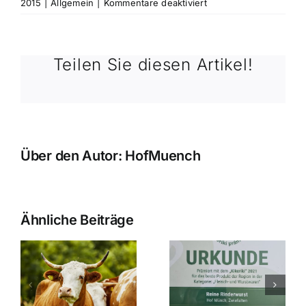
für
2015
|
Allgemein
|
Kommentare deaktiviert
Schweinefleisch
ABC
Teil
Teilen Sie diesen Artikel!
1:
Bauch,
Unterschale,
Kopf
Über den Autor:
HofMuench
Ähnliche Beiträge
Ausgezeichnete
Zwiefalter
wanderung