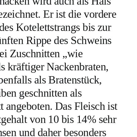
acken wird auch als Hals
eichnet. Er ist die vordere
es Kotelettstrangs bis zur
fünften Rippe des Schweins
rei Zuschnitten „wie
s kräftiger Nackenbraten,
benfalls als Bratenstück,
ben geschnitten als
t angeboten. Das Fleisch ist
tgehalt von 10 bis 14% sehr
sen und daher besonders