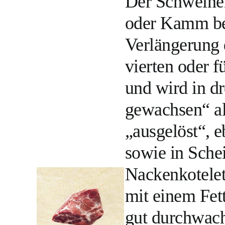
Der Schweinen
oder Kamm bez
Verlängerung d
vierten oder 
und wird in d
gewachsen“ al
„ausgelöst“, e
sowie in Schei
Nackenkotelet
mit einem Fet
gut durchwach