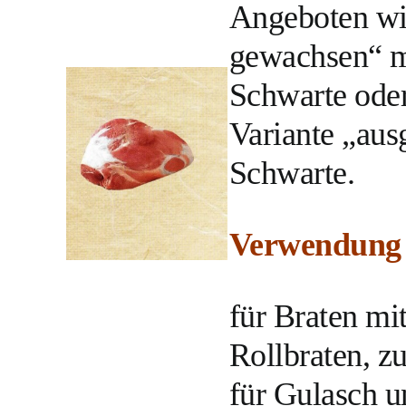
Angeboten wir
gewachsen“ m
Schwarte oder
Variante „ausg
Schwarte.
Verwendung 
für Braten mi
Rollbraten, 
für Gulasch u