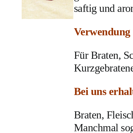
saftig und aro
Verwendung g
Für Braten, S
Kurzgebratene
Bei uns erhalt
Braten, Fleis
Manchmal soga